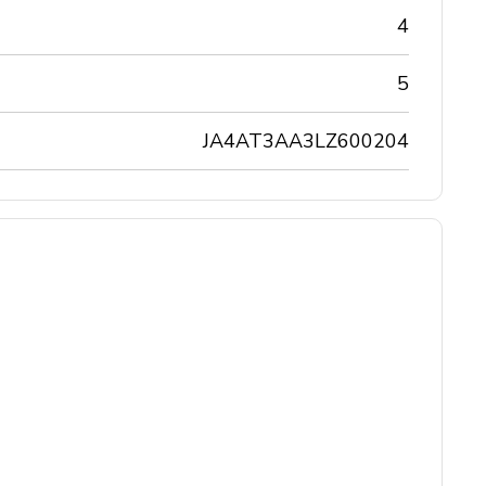
4
5
JA4AT3AA3LZ600204