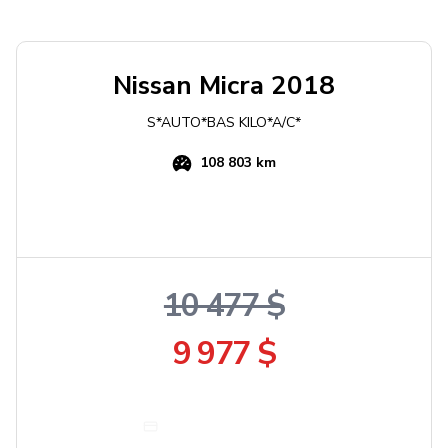
Nissan
Micra
2018
S*AUTO*BAS KILO*A/C*
108 803 km
10 477 $
9 977 $
Obtenir un paiement