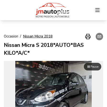
Accueil
Occasion
/
Nissan
Micra
2018
Nissan Micra S 2018*AUTO*BAS
Inventaire
KILO*A/C*
Financement
Pause
Échange
Contact