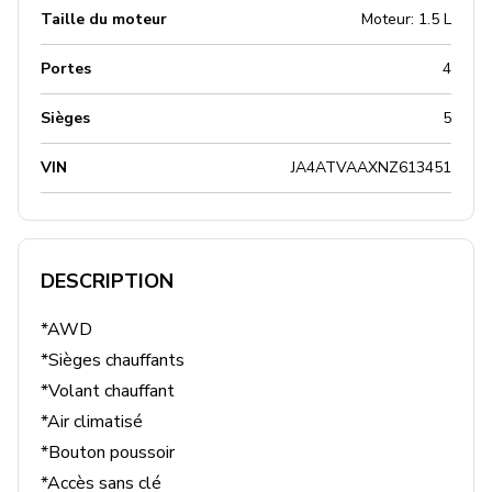
Taille du moteur
Moteur: 1.5 L
Portes
4
Sièges
5
VIN
JA4ATVAAXNZ613451
DESCRIPTION
*AWD

*Sièges chauffants

*Volant chauffant

*Air climatisé

*Bouton poussoir

*Accès sans clé
