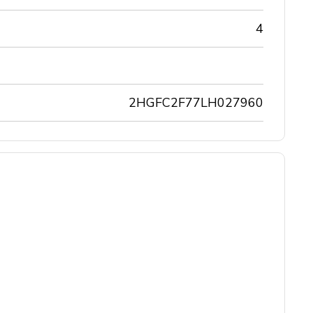
4
2HGFC2F77LH027960