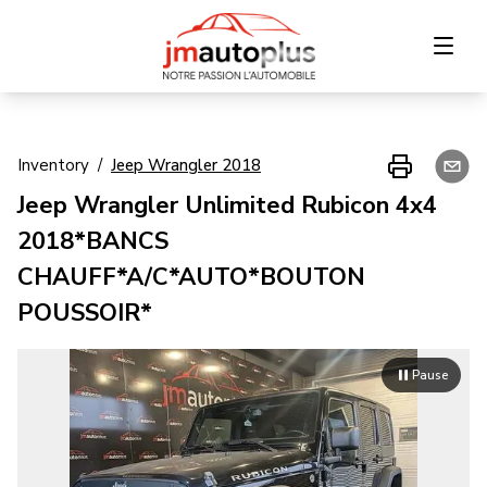
Home
Inventory
/
Jeep
Wrangler
2018
Jeep Wrangler Unlimited Rubicon 4x4
Inventory
2018*BANCS
Financing
CHAUFF*A/C*AUTO*BOUTON
POUSSOIR*
Trade-in
Contact Us
Pause