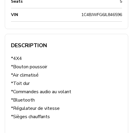
Seats
5
VIN
1C4BJWFG6JL846596
DESCRIPTION
*4X4

*Bouton poussoir

*Air climatisé

*Toit dur

*Commandes audio au volant

*Bluetooth

*Régulateur de vitesse

*Sièges chauffants
