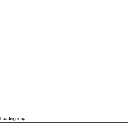
Obtenir l'itinéraire
vers
Québec
Loading map...