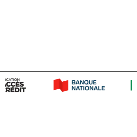
+1 (418) 663-6077
Ext
:
102