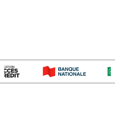
+1 (418) 663-6077
Ext
:
102