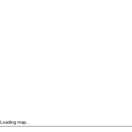
Obtenir l'itinéraire
vers
Québec
Loading map...